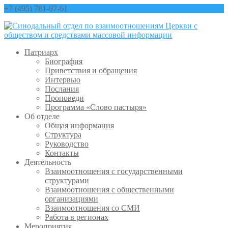
+7 (495) 781-97-61
contact@sinfo-mp.ru
Патриарх
Биография
Приветствия и обращения
Интервью
Послания
Проповеди
Программа «Слово пастыря»
Об отделе
Общая информация
Структура
Руководство
Контакты
Деятельность
Взаимоотношения с государственными
структурами
Взаимоотношения с общественными
организациями
Взаимоотношения со СМИ
Работа в регионах
Мероприятия