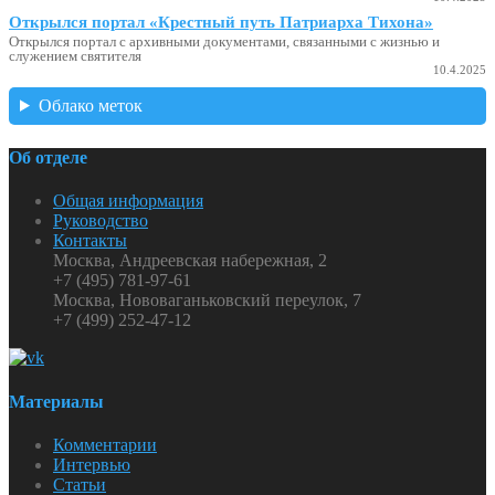
Открылся портал «Крестный путь Патриарха Тихона»
Открылся портал с архивными документами, связанными с жизнью и
служением святителя
10.4.2025
Облако меток
Об отделе
Общая информация
Руководство
Контакты
Москва, Андреевская набережная, 2
+7 (495) 781-97-61
Москва, Нововаганьковский переулок, 7
+7 (499) 252-47-12
Материалы
Комментарии
Интервью
Статьи