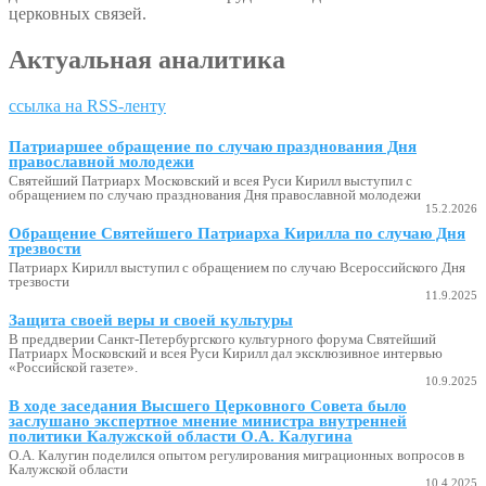
церковных связей.
Актуальная аналитика
ссылка на RSS-ленту
Патриаршее обращение по случаю празднования Дня
православной молодежи
Святейший Патриарх Московский и всея Руси Кирилл выступил с
обращением по случаю празднования Дня православной молодежи
15.2.2026
Обращение Святейшего Патриарха Кирилла по случаю Дня
трезвости
Патриарх Кирилл выступил с обращением по случаю Всероссийского Дня
трезвости
11.9.2025
Защита своей веры и своей культуры
В преддверии Санкт-Петербургского культурного форума Святейший
Патриарх Московский и всея Руси Кирилл дал эксклюзивное интервью
«Российской газете».
10.9.2025
В ходе заседания Высшего Церковного Совета было
заслушано экспертное мнение министра внутренней
политики Калужской области О.А. Калугина
О.А. Калугин поделился опытом регулирования миграционных вопросов в
Калужской области
10.4.2025