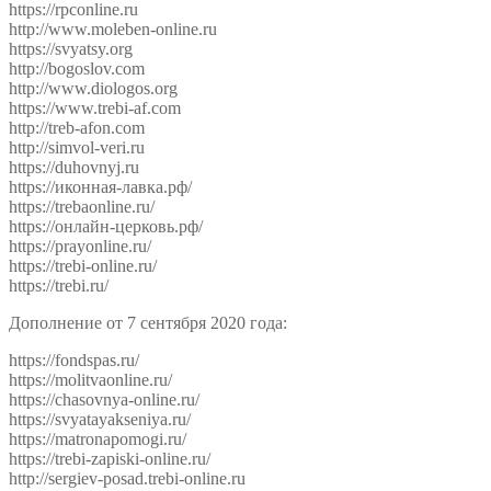
https://rpconline.ru
http://www.moleben-online.ru
https://svyatsy.org
http://bogoslov.com
http://www.diologos.org
https://www.trebi-af.com
http://treb-afon.com
http://simvol-veri.ru
https://duhovnyj.ru
https://иконная-лавка.рф/
https://trebaonline.ru/
https://онлайн-церковь.рф/
https://prayonline.ru/
https://trebi-online.ru/
https://trebi.ru/
Дополнение от 7 сентября 2020 года:
https://fondspas.ru/
https://molitvaonline.ru/
https://chasovnya-online.ru/
https://svyatayakseniya.ru/
https://matronapomogi.ru/
https://trebi-zapiski-online.ru/
http://sergiev-posad.trebi-online.ru