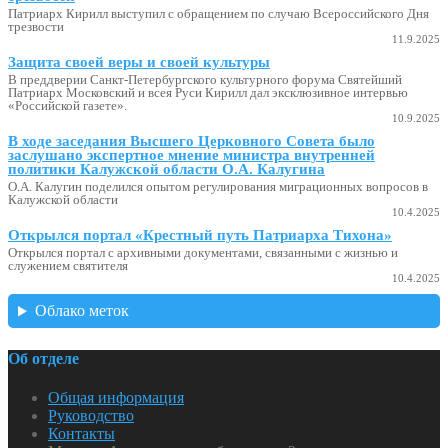
Патриарх Кирилл выступил с обращением по случаю Всероссийского Дня
трезвости
11.9.2025
Защита своей веры и своей культуры
В преддверии Санкт-Петербургского культурного форума Святейший
Патриарх Московский и всея Руси Кирилл дал эксклюзивное интервью
«Российской газете».
10.9.2025
В ходе заседания Высшего Церковного Совета было
заслушано экспертное мнение министра внутренней
политики Калужской области О.А. Калугина
О.А. Калугин поделился опытом регулирования миграционных вопросов в
Калужской области
10.4.2025
Открылся портал «Крестный путь Патриарха Тихона»
Открылся портал с архивными документами, связанными с жизнью и
служением святителя
10.4.2025
Облако меток
Об отделе
Общая информация
Руководство
Контакты