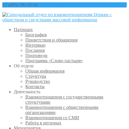
+7 (495) 781-97-61
contact@sinfo-mp.ru
Патриарх
Биография
Приветствия и обращения
Интервью
Послания
Проповеди
Программа «Слово пастыря»
Об отделе
Общая информация
Структура
Руководство
Контакты
Деятельность
Взаимоотношения с государственными
структурами
Взаимоотношения с общественными
организациями
Взаимоотношения со СМИ
Работа в регионах
Мероприятия