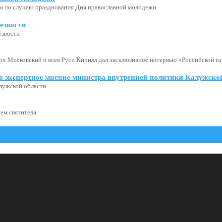
м по случаю празднования Дня православной молодежи
езвости
езвости
х Московский и всея Руси Кирилл дал эксклюзивное интервью «Российской газ
о экспертное мнение министра внутренней политики Калужской
лужской области
ем святителя