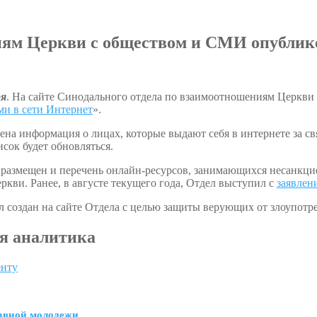
ям Церкви с обществом и СМИ опублик
ря
. На сайте Синодального отдела по взаимоотношениям Церкви
ми в сети Интернет
».
щена информация о лицах, которые выдают себя в интернете за 
сок будет обновляться.
е размещен и перечень онлайн-ресурсов, занимающихся несанк
кви. Ранее, в августе текущего года, Отдел выступил с
заявлен
 создан на сайте Отдела с целью защиты верующих от злоупотре
я аналитика
енту
авной молодежи