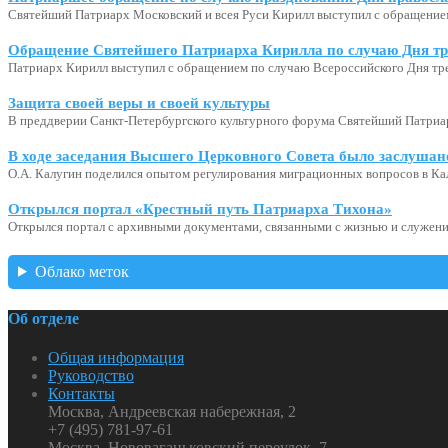
Святейший Патриарх Московский и всея Руси Кирилл выступил с обращение
Обращение Святейшего Патриарха Кирилла по случаю Дня тр
Патриарх Кирилл выступил с обращением по случаю Всероссийского Дня тр
Защита своей веры и своей культуры
В преддверии Санкт-Петербургского культурного форума Святейший Патриар
В ходе заседания Высшего Церковного Совета было заслушан
О.А. Калугин поделился опытом регулирования миграционных вопросов в Ка
Открылся портал «Крестный путь Патриарха Тихона»
Открылся портал с архивными документами, связанными с жизнью и служени
Облако меток
Об отделе
Общая информация
Руководство
Контакты
Москва, Андреевская набережная, 2
+7 (495) 781-97-61
Москва, Нововаганьковский переулок, 7