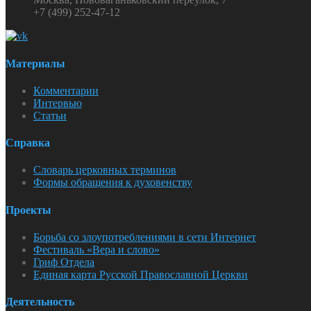
+7 (499) 252-47-12
Материалы
Комментарии
Интервью
Статьи
Справка
Словарь церковных терминов
Формы обращения к духовенству
Проекты
Борьба со злоупотреблениями в сети Интернет
Фестиваль «Вера и слово»
Гриф Отдела
Единая карта Русской Православной Церкви
Деятельность