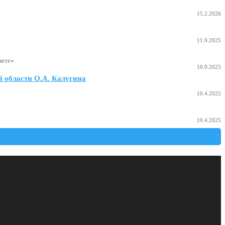
15.2.2026
11.9.2025
ете».
10.9.2025
 области О.А. Калугина
10.4.2025
10.4.2025