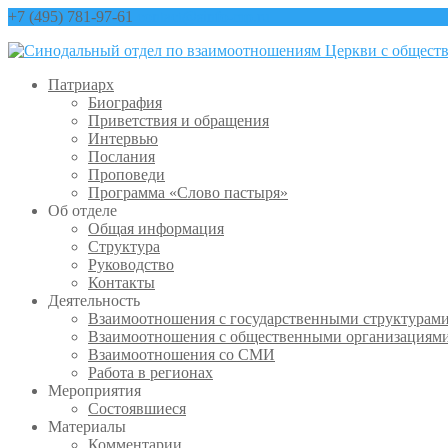
+7 (495) 781-97-61
contact@sinfo-mp.ru
Патриарх
Биография
Приветствия и обращения
Интервью
Послания
Проповеди
Программа «Слово пастыря»
Об отделе
Общая информация
Структура
Руководство
Контакты
Деятельность
Взаимоотношения с государственными структурам
Взаимоотношения с общественными организациям
Взаимоотношения со СМИ
Работа в регионах
Мероприятия
Состоявшиеся
Материалы
Комментарии