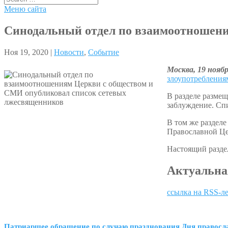
Меню сайта
Синодальный отдел по взаимоотношени
Ноя 19, 2020 |
Новости
,
Событие
Москва, 19 нояб
злоупотребления
В разделе разме
заблуждение. Спи
В том же раздел
Православной Цер
Настоящий раздел
Актуальна
ссылка на RSS-л
Патриаршее обращение по случаю празднования Дня правосл